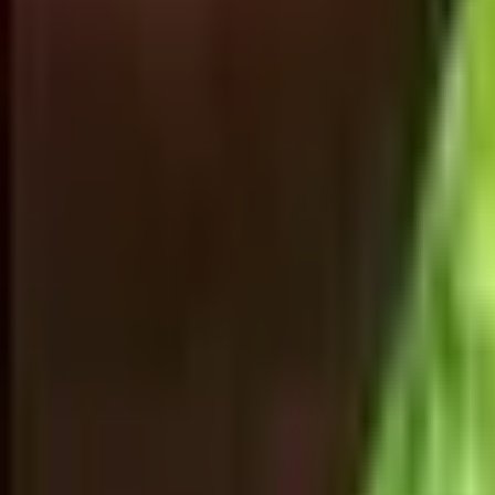
பள்ளி & அலுவலக உபயோகப்
பொருட்கள்
அலங்கார பொருட்கள்
கைவினை பரிசுகள்