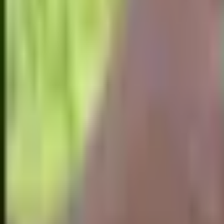
மாவு
அரிசி